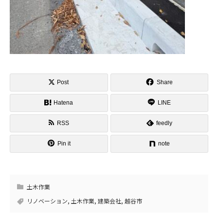
Post
Share
Hatena
LINE
RSS
feedly
Pin it
note
土木作業
リノベーション
,
土木作業
,
建築会社
,
越谷市