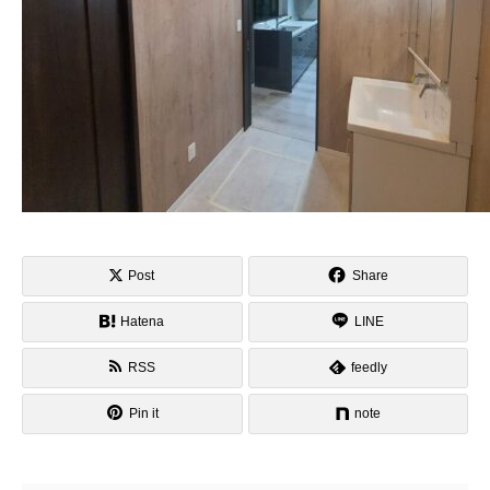
Post
Share
Hatena
LINE
RSS
feedly
Pin it
note