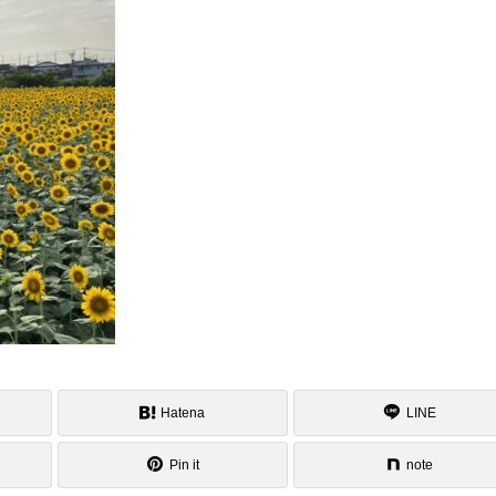
Hatena
LINE
Pin it
note