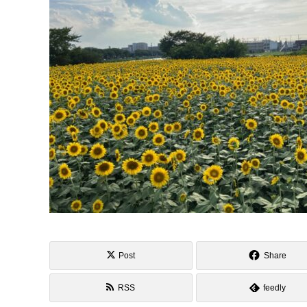
Post
Share
RSS
feedly