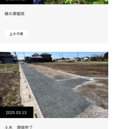
蜂の巣駆除
土木作業
2025.03.13
土木 現場完了