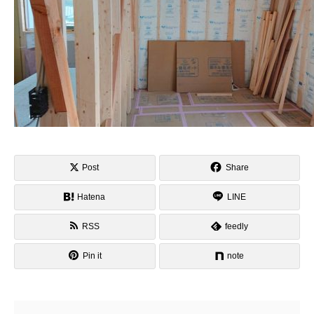
Post
Share
Hatena
LINE
RSS
feedly
Pin it
note