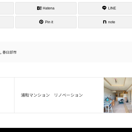
Hatena
LINE
Pin it
note
社
,
春日部市
浦和マンション リノベーション