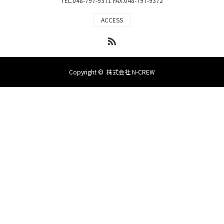
TEL.048-797-9371 FAX.048-797-9372
ACCESS
RSS
Copyright ©
株式会社 N-CREW