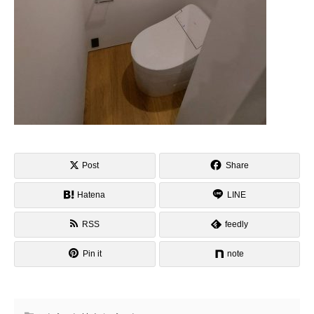
Post
Share
Hatena
LINE
RSS
feedly
Pin it
note