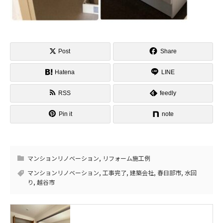
Post
Share
Hatena
LINE
RSS
feedly
Pin it
note
マンションリノベーション
,
リフォーム施工例
マンションリノベーション
,
工事完了
,
建築会社
,
春日部市
,
水回
り
,
越谷市