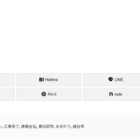
Hatena
LINE
Pin it
note
ン
,
工事完了
,
建築会社
,
春日部市
,
水まわり
,
越谷市