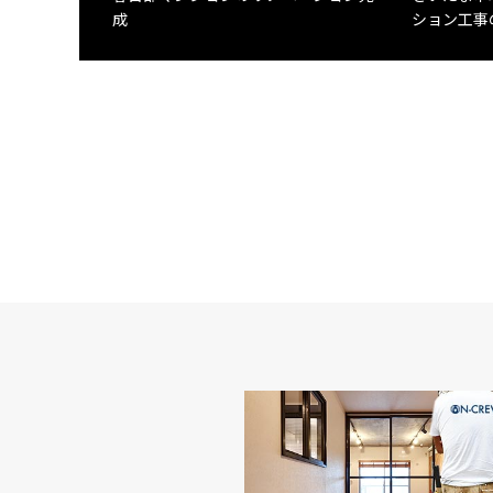
成
ション工事