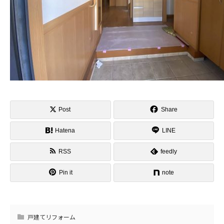
Post
Share
Hatena
LINE
RSS
feedly
Pin it
note
戸建てリフォーム