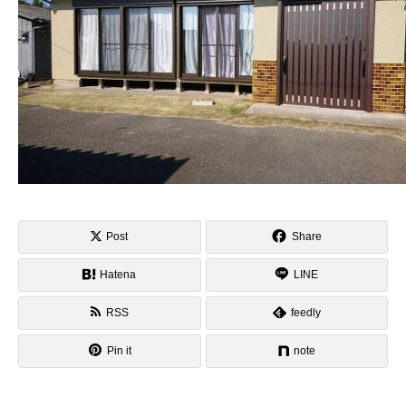
Post
Share
Hatena
LINE
RSS
feedly
Pin it
note