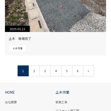
2025.03.13
土木 現場完了
土木作業
1
2
3
4
5
6
»
HOME
土木作業
会社概要
新築工事
リフォーム施工例