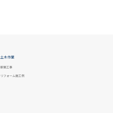
,June
マンションリノベーション
2018,October
土木作業
新築工事
リフォーム施工例